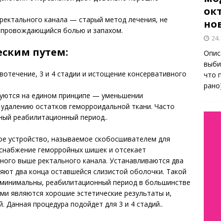
окт
ектального канала — старый метод лечения, не
но
опровождающийся болью и запахом.
24.
ским путем:
Опис
выби
вотечение, 3 и 4 стадии и истощение консервативного
что 
рано
уются на едином принципе — уменьшении
 удалению остатков геморроидальной ткани. Часто
ный реабилитационный период..
е устройство, называемое скобосшивателем для
снабжение геморройных шишек и отсекает
ного выше ректального канала. Устанавливаются два
яют два конца оставшейся слизистой оболочки. Такой
 минимальны, реабилитационный период в большинстве
ами являются хорошие эстетические результаты и,
 Данная процедура подойдет для 3 и 4 стадий..