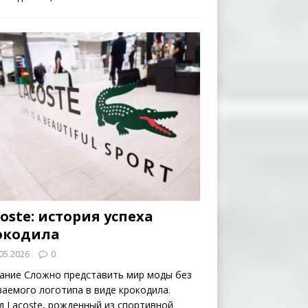
oste: история успеха
окодила
05.2026
0
ание Сложно представить мир моды без
ваемого логотипа в виде крокодила.
д Lacoste, рожденный из спортивной