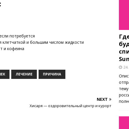
:
Гд
если потребуется
я клетчаткой и большим числом жидкости
бу
т и кофеина
спи
Su
24.
ШЕК
ЛЕЧЕНИЕ
ПРИЧИНА
Опис
отпр
тему
росс
NEXT
полн
Хисаря — оздоровительный центр и курорт