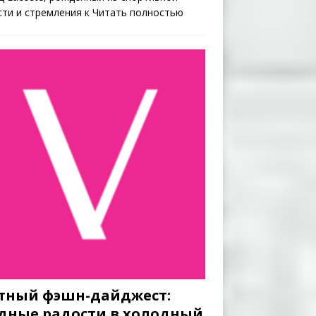
сти и стремления к
Читать полностью
тный фэшн-дайджест:
дные радости в холодный