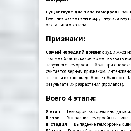
Существует два типа геморроя
в зави
Внешние размещены вокруг ануса, а внут
ректального канала..
Признаки:
Самый нередкий признак
зуд и жжение
той же области, какое может вызвать во
наружного геморроя — боль при опорожн
считается верным признаком. Интенсивн
нескольких капель до более обильного. 
результате их разрастания (пролапса).
Всего 4 этапа:
Я этап
— Геморрой, который иногда може
II этап
— Выпадение геморройных шишек в
III стадия
— Выпадение геморройных шише
IV этап
— Геморрой регулярно выпадал че