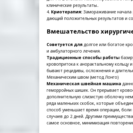
клинические результаты..
4.
Криотерапия:
Замораживание начала р
дающий положительных результатов и с
Вмешательство хирургиче
Советуется для
долгое или богатое кро
и амбулаторного лечения.
Традиционные способы работы
базир
кровопритока к анорактальному кольцу и
бывают рецидивы, осложнения и длитель
Механическим швом (метод Лонго)
Механическая швейная машина
данно
геморройных шишек. Он прерывает крово
дополнительную слизистую оболочку нем
ряда маленьких скобок, которые объедин
способ уменьшает время операции, боли
случаев до 2 дней. Другими преимуществ
самое основное, минимизация повторений.