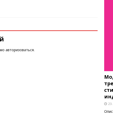
ий
имо
авторизоваться
.
Мо
тр
ст
ин
23.
Опис