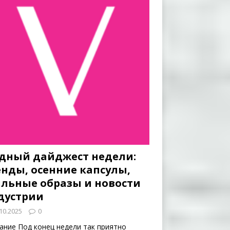
дный дайджест недели:
енды, осенние капсулы,
ильные образы и новости
дустрии
10.2025
0
ание Под конец недели так приятно