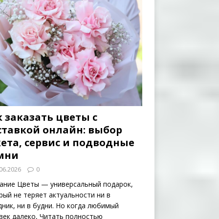
 заказать цветы с
ставкой онлайн: выбор
кета, сервис и подводные
мни
06.2026
0
ание Цветы — универсальный подарок,
рый не теряет актуальности ни в
дник, ни в будни. Но когда любимый
век далеко,
Читать полностью