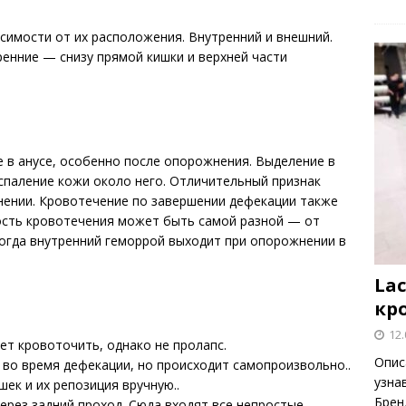
симости от их расположения. Внутренний и внешний.
ренние — снизу прямой кишки и верхней части
 в анусе, особенно после опорожнения. Выделение в
спаление кожи около него. Отличительный признак
ении. Кровотечение по завершении дефекации также
ость кровотечения может быть самой разной — от
Когда внутренний геморрой выходит при опорожнении в
Lac
кр
12.
т кровоточить, однако не пролапс.
Опис
о время дефекации, но происходит самопроизвольно..
узна
к и их репозиция вручную..
Брен
рез задний проход. Сюда входят все непростые