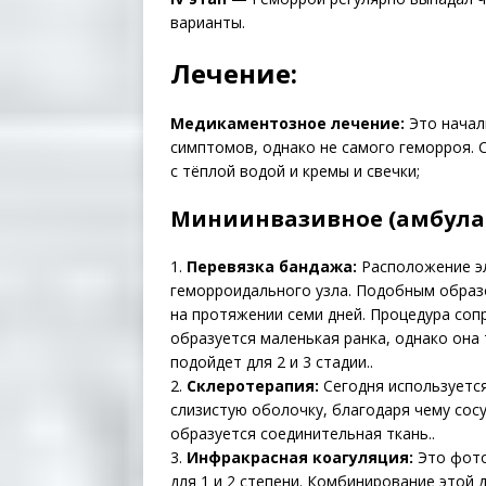
варианты.
Лечение:
Медикаментозное лечение:
Это начал
симптомов, однако не самого геморроя. 
с тёплой водой и кремы и свечки;
Миниинвазивное (амбулат
1.
Перевязка бандажа:
Расположение эл
геморроидального узла. Подобным образо
на протяжении семи дней. Процедура соп
образуется маленькая ранка, однако она 
подойдет для 2 и 3 стадии..
2.
Склеротерапия:
Сегодня используетс
слизистую оболочку, благодаря чему сос
образуется соединительная ткань..
3.
Инфракрасная коагуляция:
Это фото
для 1 и 2 степени. Комбинирование этой