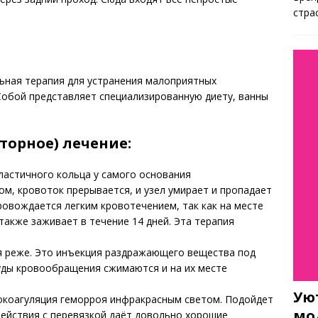
стра
ьная терапия для устранения малоприятных
Собой представляет специализированную диету, ванны
орное) лечение:
астичного кольца у самого основания
м, кровоток прерывается, и узел умирает и пропадает
ровождается легким кровотечением, так как на месте
также заживает в течение 14 дней. Эта терапия
я реже. Это инъекция раздражающего вещества под
уды кровообращения сжимаются и на их месте
Ую
коагуляция геморроя инфракрасным светом. Подойдет
мо
 действия с перевязкой даёт довольно хорошие