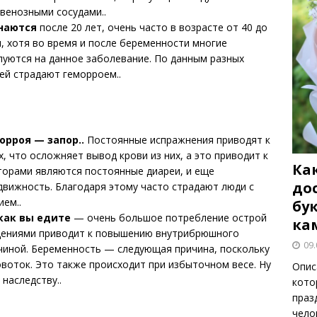
венозными сосудами..
наются
после 20 лет, очень часто в возрасте от 40 до
 хотя во время и после беременности многие
луются на данное заболевание. По данным разных
ей страдают геморроем..
орроя — запор..
Постоянные испражнения приводят к
 что осложняет вывод крови из них, а это приводит к
Как
орами являются постоянные диареи, и еще
до
вижность. Благодаря этому часто страдают люди с
ием..
бу
 как вы едите
— очень большое потребление острой
ка
ощениями приводит к повышению внутрибрюшного
09.
чиной. Беременность — следующая причина, поскольку
овоток. Это также происходит при избыточном весе. Ну
Опис
наследству..
кото
праз
чело