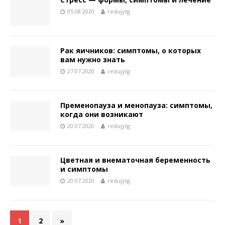
05.08.2020
redujytg
Рак яичников: симптомы, о которых
вам нужно знать
27.07.2020
redujytg
Пременопауза и менопауза: симптомы,
когда они возникают
20.07.2020
redujytg
Цветная и внематочная беременность
и симптомы
20.07.2020
redujytg
1
2
»