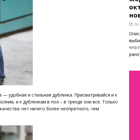
окт
но
24.
Опис
выби
что 
рано
 — удобная и стильная дубленка. Присматривайся и к
олнии, и к дубленкам в пол – в тренде они все. Только
качества: нет ничего более неопрятного, чем