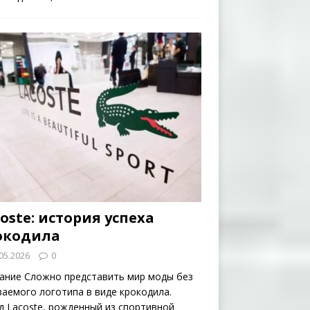
oste: история успеха
окодила
05.2026
0
ание Сложно представить мир моды без
ваемого логотипа в виде крокодила.
д Lacoste, рожденный из спортивной