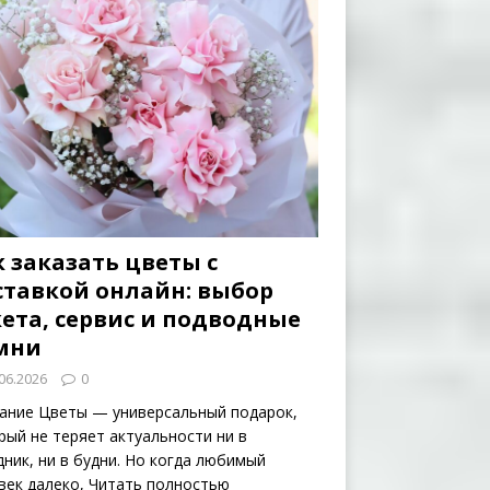
 заказать цветы с
ставкой онлайн: выбор
кета, сервис и подводные
мни
06.2026
0
ание Цветы — универсальный подарок,
рый не теряет актуальности ни в
дник, ни в будни. Но когда любимый
век далеко,
Читать полностью