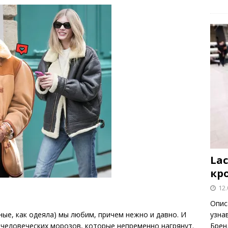
Lac
кр
12.
Опис
узна
ные, как одеяла) мы любим, причем нежно и давно. И
Брен
нечеловеческих морозов, которые непременно нагрянут.