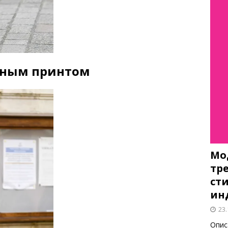
чным принтом
Мо
тр
ст
ин
23.
Опис