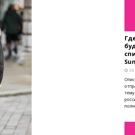
Гд
бу
спи
Su
24.
Опис
отпр
тему
росс
полн