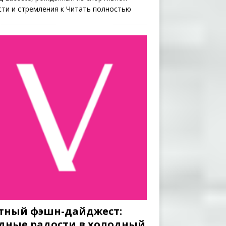
сти и стремления к
Читать полностью
тный фэшн-дайджест:
дные радости в холодный