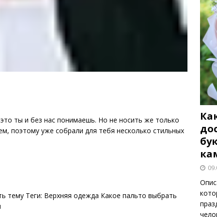
Как
 это ты и без нас понимаешь. Но не носить же только
до
аем, поэтому уже собрали для тебя несколько стильных
бу
ка
09.
Опис
кото
ть тему Теги: Верхняя одежда Какое пальто выбрать
праз
и
чело