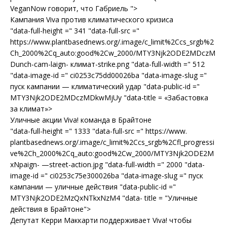
VeganNow говорит, что Габриель ">
Кампания Viva против климатического кризиса
"data-full-height =" 341 "data-full-src ="
https://www.plantbasednews.org/.image/c_limit%2Ccs_srgb%2
Ch_2000%2Cq_auto:good%2Cw_2000/MTY3Njk2ODE2MDczM
Dunch-cam-laign- климат-strike.png "data-full-width =" 512
"data-image-id =" ci0253c75dd00026ba "data-image-slug ="
пуск кампании — климатический удар "data-public-id ="
MTY3Njk2ODE2MDczMDkwMjUy "data-title = «Забастовка
за климат»>
Уличные акции Viva! команда в Брайтоне
"data-full-height =" 1333 "data-full-src =" https://www.
plantbasednews.org/.image/c_limit%2Ccs_srgb%2Cfl_progressi
ve%2Ch_2000%2Cq_auto:good%2Cw_2000/MTY3Njk2ODE2M
xNpaign- —street-action.jpg "data-full-width =" 2000 "data-
image-id =" ci0253c75e300026ba "data-image-slug =" пуск
кампании — уличные действия "data-public-id ="
MTY3Njk2ODE2MzQxNTkxNzM4 "data- title = "Уличные
действия в Брайтоне">
Депутат Керри Маккарти поддерживает Viva! чтобы