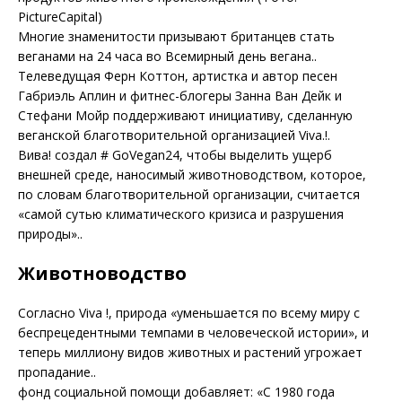
PictureCapital)
Многие знаменитости призывают британцев стать
веганами на 24 часа во Всемирный день вегана..
Телеведущая Ферн Коттон, артистка и автор песен
Габриэль Аплин и фитнес-блогеры Занна Ван Дейк и
Стефани Мойр поддерживают инициативу, сделанную
веганской благотворительной организацией Viva.!.
Вива! создал # GoVegan24, чтобы выделить ущерб
внешней среде, наносимый животноводством, которое,
по словам благотворительной организации, считается
«самой сутью климатического кризиса и разрушения
природы»..
Животноводство
Согласно Viva !, природа «уменьшается по всему миру с
беспрецедентными темпами в человеческой истории», и
теперь миллиону видов животных и растений угрожает
пропадание..
фонд социальной помощи добавляет: «С 1980 года