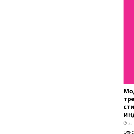
Мо
тр
ст
ин
23.
Опис