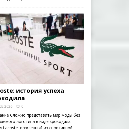
oste: история успеха
окодила
05.2026
0
ание Сложно представить мир моды без
ваемого логотипа в виде крокодила.
д Lacoste, рожденный из спортивной