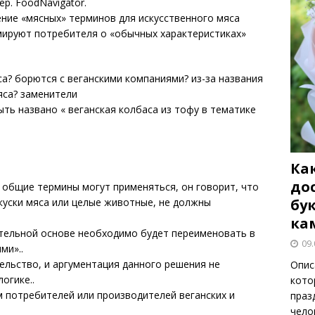
р. FoodNavigator.
ение «мясных» терминов для искусственного мяса
мируют потребителя о «обычных характеристиках»
ть названо « веганская колбаса из тофу в тематике
Как
до
 общие термины могут применяться, он говорит, что
бу
куски мяса или целые животные, не должны
ка
тительной основе необходимо будет переименовать в
09.
ми»..
ельство, и аргументация данного решения не
Опис
огике..
кото
 потребителей или производителей веганских и
праз
чело