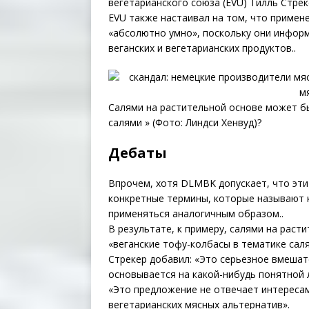
вегетарианского союза (EVU) Тилль Стреке
EVU также настаивал на том, что примен
«абсолютно умно», поскольку они инфор
веганских и вегетарианских продуктов..
Салями на растительной основе может бы
салями » (Фото: Линдси Хенвуд)?
Дебаты
Впрочем, хотя DLMBK допускает, что эти
конкретные термины, которые называют 
применяться аналогичным образом..
В результате, к примеру, салями на рас
«веганские тофу-колбасы в тематике саля
Стрекер добавил: «Это серьезное вмешат
основывается на какой-нибудь понятной л
«Это предложение не отвечает интересам
вегетарианских мясных альтернатив».