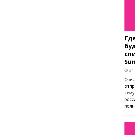
Гд
бу
спи
Su
24.
Опис
отпр
тему
росс
полн