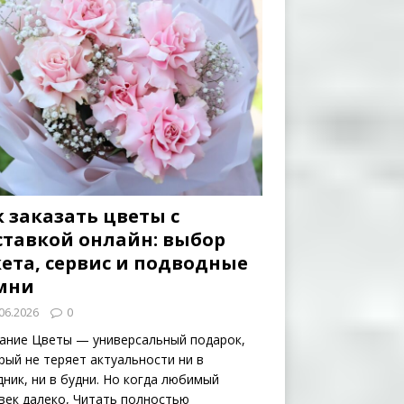
 заказать цветы с
ставкой онлайн: выбор
кета, сервис и подводные
мни
06.2026
0
ание Цветы — универсальный подарок,
рый не теряет актуальности ни в
дник, ни в будни. Но когда любимый
век далеко,
Читать полностью