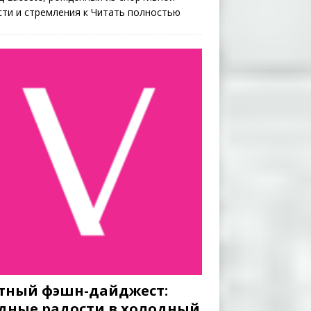
сти и стремления к
Читать полностью
тный фэшн-дайджест:
дные радости в холодный