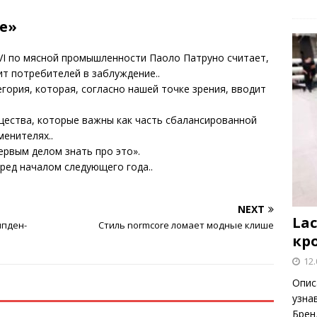
е»
VI по мясной промышленности Паоло Патруно считает,
т потребителей в заблуждение..
гория, которая, согласно нашей точке зрения, вводит
щества, которые важны как часть сбалансированной
менителях..
рвым делом знать про это».
ед началом следующего года..
NEXT
Lac
мпден-
Стиль normcore ломает модные клише
кр
12.
Опис
узна
Брен