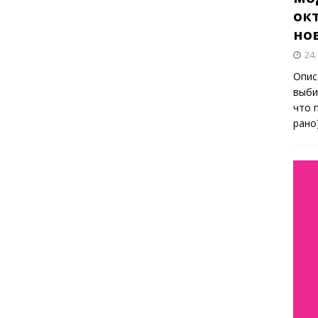
окт
но
24.
Опис
выби
что 
рано