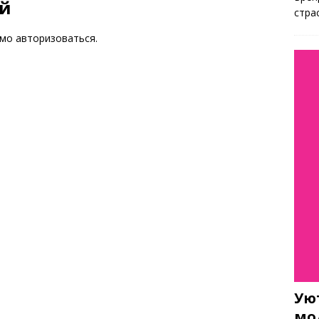
ий
стра
имо
авторизоваться
.
Ую
мо