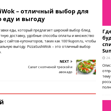
hiWok – отличный выбор для
ю еду и выгоду
ставки еды, который предлагает широкий выбор блюд
Гд
атную доставку, удобные способы оплаты и множество
бу
ы с сайтов-купонаторов, таких как 1001kupon.ru, чтобы
спи
альную выгоду. PizzaSushiWok – это отличный выбор
Su
.
24.
NEXT
Опис
Салат с копченой треской и
отпр
авокадо
тему
росс
полн
ий