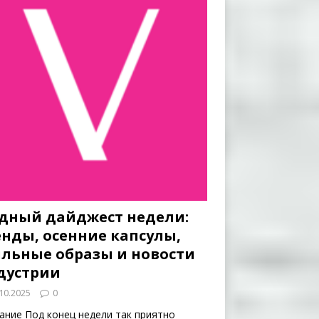
дный дайджест недели:
енды, осенние капсулы,
ильные образы и новости
дустрии
10.2025
0
ание Под конец недели так приятно