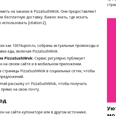
стра
мить на заказах в PizzaSushiWok. Они предоставляют
и бесплатную доставку. Важно знать, где искать
использовать [citation:2].
ких как 1001kupon.ru, собраны актуальные промокоды и
вки еды, включая PizzaSushiWok.
 PizzaSushiWok:
Сервис регулярно публикует
х на своем сайте и в мобильном приложении.
 страницы PizzaSushiWok в социальных сетях, чтобы
 предложений.
ail-рассылку от PizzaSushiWok, чтобы получать
 прямо на свою почту.
од
Ую
н на сайте-купонаторе или в другом источнике.
мо