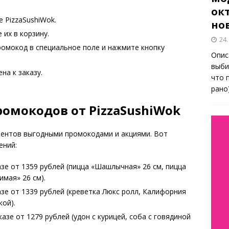
окт
 PizzaSushiWok.
но
их в корзину.
24.
ромокод в специальное поле и нажмите кнопку
Опис
выби
на к заказу.
что 
рано
омокодов от PizzaSushiWok
лиентов выгодными промокодами и акциями. Вот
ений:
зе от 1359 рублей (пицца «Шашлычная» 26 см, пицца
имая» 26 см).
зе от 1339 рублей (креветка Люкс ролл, Калифорния
кой).
азе от 1279 рублей (удон с курицей, соба с говядиной