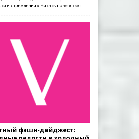
сти и стремления к
Читать полностью
тный фэшн-дайджест:
дные радости в холодный