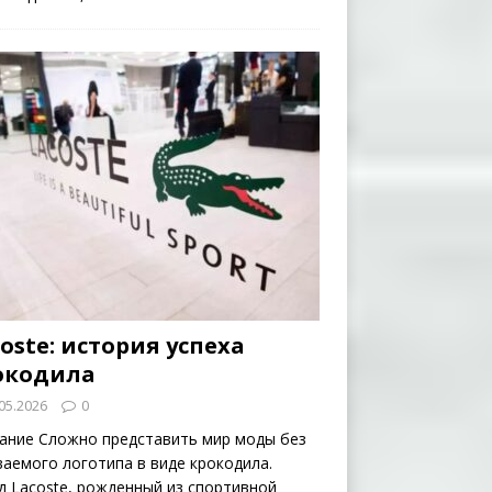
oste: история успеха
окодила
05.2026
0
ание Сложно представить мир моды без
ваемого логотипа в виде крокодила.
д Lacoste, рожденный из спортивной