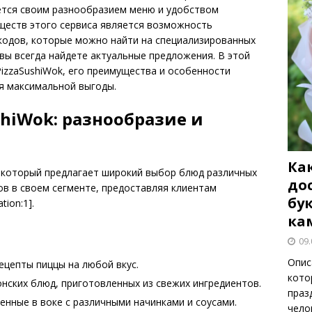
яется своим разнообразием меню и удобством
ществ этого сервиса является возможность
кодов, которые можно найти на специализированных
вы всегда найдете актуальные предложения. В этой
izzaSushiWok, его преимущества и особенности
я максимальной выгоды.
shiWok: разнообразие и
Как
ы, который предлагает широкий выбор блюд различных
до
ов в своем сегменте, предоставляя клиентам
бу
tion:1].
ка
09.
Опис
ецепты пиццы на любой вкус.
кото
ских блюд, приготовленных из свежих ингредиентов.
праз
нные в воке с различными начинками и соусами.
чело