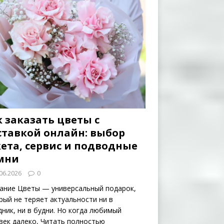
 заказать цветы с
ставкой онлайн: выбор
кета, сервис и подводные
мни
06.2026
0
ание Цветы — универсальный подарок,
рый не теряет актуальности ни в
дник, ни в будни. Но когда любимый
век далеко,
Читать полностью