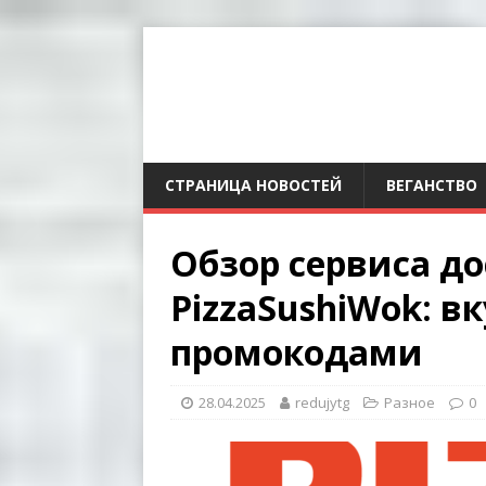
СТРАНИЦА НОВОСТЕЙ
ВЕГАНСТВО
Обзор сервиса д
PizzaSushiWok: вк
промокодами
28.04.2025
redujytg
Разное
0