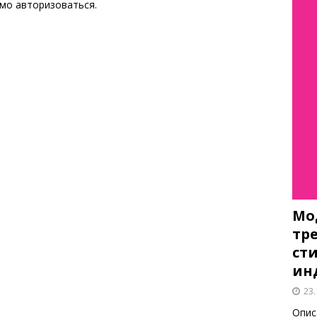
имо
авторизоваться
.
Мо
тр
ст
ин
23.
Опис