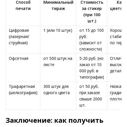
Способ
Минимальный
Стоимость
Каче
печати
тираж
за стикер
цветоп
(при 100
шт.)
Цифровая
1 (или 10 штук)
от 15 до 100
Хорошая
(лазерная/
руб.
стабиль
струйная)
(зависит от
по тира
сложности)
Офсетная
от 500 штук на
5-20 руб. (но
Отлична
листе
заказ от 10
высокая
000 руб. в
детализ
типографии)
Трафаретная
300 штук для
от 50 руб.
Низкая (
(шелкография)
одного цвета
при заказе
градиент
свыше 2000
плотный
шт.
Заключение: как получить