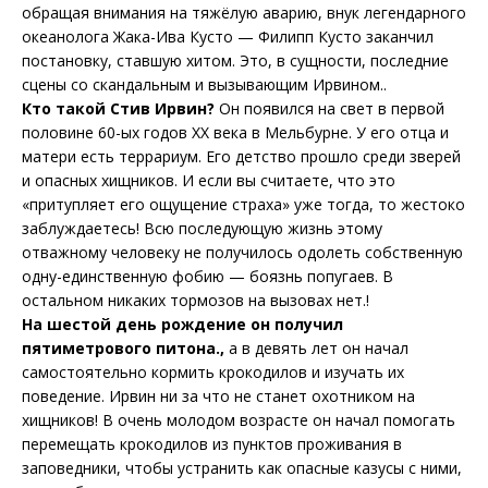
обращая внимания на тяжёлую аварию, внук легендарного
океанолога Жака-Ива Кусто — Филипп Кусто заканчил
постановку, ставшую хитом. Это, в сущности, последние
сцены со скандальным и вызывающим Ирвином..
Кто такой Стив Ирвин?
Он появился на свет в первой
половине 60-ых годов XX века в Мельбурне. У его отца и
матери есть террариум. Его детство прошло среди зверей
и опасных хищников. И если вы считаете, что это
«притупляет его ощущение страха» уже тогда, то жестоко
заблуждаетесь! Всю последующую жизнь этому
отважному человеку не получилось одолеть собственную
одну-единственную фобию — боязнь попугаев. В
остальном никаких тормозов на вызовах нет.!
На шестой день рождение он получил
пятиметрового питона.,
а в девять лет он начал
самостоятельно кормить крокодилов и изучать их
поведение. Ирвин ни за что не станет охотником на
хищников! В очень молодом возрасте он начал помогать
перемещать крокодилов из пунктов проживания в
заповедники, чтобы устранить как опасные казусы с ними,