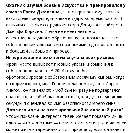
Охотник изучал боевые искусства и тренировался у
самого Грега Джексона.,
что открывает ему глаза на
некоторые предупредительные удары во время охоты. В
отличии от своих сотрудников сэра Дэвида Аттенборо и
Джеффа Корвина, Ирвин не имеет высшего
естественнонаучного образования, но возмещает это
собственными обширными познаниями в данной области
и большой любовью к природе..
Игнорирование во многих случаях всех рисков,
Ирвин часто вызывает гневные упреки и сомнения в
собственной работе. В 2004 году он был
сфотографирован с собственным месячным сыном, когда
он кормил крокодила. Говоря о данном случае с Ларри
Кингом, он признался: «Мой сын ни разу не подвергался
опасности, и любой шаг животного, каждую сотую долю
секунды я оценивал во имя безопасности моего сына. ”.
Для чего идти на этот чрезвычайно опасный риск?
Чтобы привлечь интерес? Стивен желает показать лишь
одно — что животные — не жестокие монстры, и человек
может жить в гармоничности с природой, если он знает и