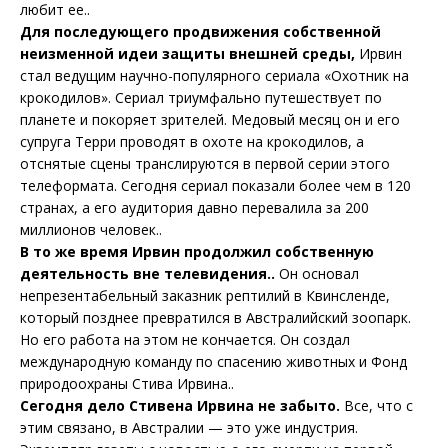
любит ее..
Для последующего продвижения собственной
неизменной идеи защиты внешней среды,
Ирвин
стал ведущим научно-популярного сериала «Охотник на
крокодилов». Сериал триумфально путешествует по
планете и покоряет зрителей. Медовый месяц он и его
супруга Терри проводят в охоте на крокодилов, а
отснятые сцены транслируются в первой серии этого
телеформата. Сегодня сериал показали более чем в 120
странах, а его аудитория давно перевалила за 200
миллионов человек..
В то же время Ирвин продолжил собственную
деятельность вне телевидения..
Он основал
непрезентабельный заказник рептилий в Квинсленде,
который позднее превратился в Австралийский зоопарк.
Но его работа на этом не кончается. Он создал
международную команду по спасению животных и Фонд
природоохраны Стива Ирвина..
Сегодня дело Стивена Ирвина не забыто.
Все, что с
этим связано, в Австралии — это уже индустрия.