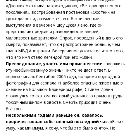
«Дневник охотника на крокодилов», «Ветеринары нового
поколения», востребованная постановка «Охотник на
крокодилов» и, разумеется, его бесчисленные
выступления в вечернем шоу Джея Лено, где он
представляет редкие и разновидности зверей,
малоизвестные зрителям. Опрос, проведенный в день его
смерти, показывает, что он распространен больше, чем
глава МВД Австралии. Велеречивое доказательство того,
что его имя стало легендой при его жизни.
Преследование, участь или происшествие
завершить
эту необыкновенную жизнь? Никто не даст ответ. В
первых числах Сентября 2006 года, во время подводной
фотографии для сериала «Наиболее опасные животные в
океане» на Большом Барьерном рифе, Стивен Ирвин
столкнулся со скатом, который ужалил его прямо в грудь
токсичным шипом в хвосте. Смерть приходит очень
быстро.
Несколькими годами раньше он, казалось,
пророчествовал собственный последний час:
«Если я
умру, как минимум, я хочу, чтобы это было снято». Не