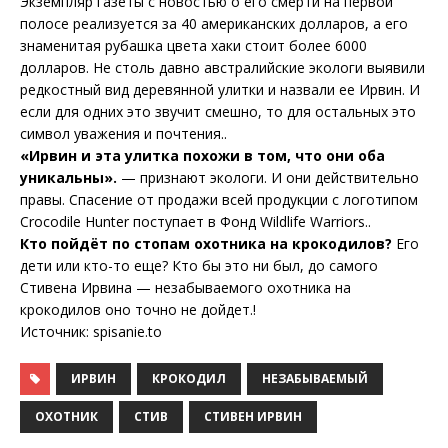
Экземпляр газеты с новостью о его смерти на первой
полосе реализуется за 40 американских долларов, а его
знаменитая рубашка цвета хаки стоит более 6000
долларов. Не столь давно австралийские экологи выявили
редкостный вид деревянной улитки и назвали ее Ирвин. И
если для одних это звучит смешно, то для остальных это
символ уважения и почтения..
«Ирвин и эта улитка похожи в том, что они оба
уникальны».
— признают экологи. И они действительно
правы. Спасение от продажи всей продукции с логотипом
Crocodile Hunter поступает в Фонд Wildlife Warriors..
Кто пойдёт по стопам охотника на крокодилов?
Его
дети или кто-то еще? Кто бы это ни был, до самого
Стивена Ирвина — незабываемого охотника на
крокодилов оно точно не дойдет.!
Источник: spisanie.to
ИРВИН
КРОКОДИЛ
НЕЗАБЫВАЕМЫЙ
ОХОТНИК
СТИВ
СТИВЕН ИРВИН