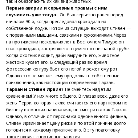
так и обезопасить их как вид животных..
Первые аварии и серьезные травмы с ним
случились уже тогда..
Он был серьезно ранен перед
началом 90-х, когда преследовал крокодила на
собственной лодке. Потом из ситуации выходит Стивен —
с порванными мышцами, связками и сухожилиями. Через
на протяжении нескольких лет в Восточном Тимуре он
спас крокодила, застрявшего в цементно-песчаной трубе.
Когда охотник входит, дабы выручить его, животное
жестоко кусает его. В следующий раз во время
фотосессии кенгуру бьет его ногой и режет ему рот.
Однако это не мешает ему продолжать собственные
приключения, как настоящий современный Тарзан..
Тарзан и Стивен Ирвин?
Не смейтесь над этим
сравнением! У них много общего. В глазах всех, даже его
жены Терри, которая также считается его партнёром по
бизнесу во многих начинаниях, он смотрится как Тарзан.
Однако, в отличии от персонажа одноимённого фильма,
Стивен Ирвин знает цену риска и по этой причине долго
готовится к каждому приключению. В эту подготовку
также входят спортивные занятия.